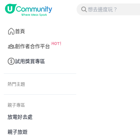
首頁
創作者合作平台
試用獎賞專區
熱門主題
親子專區
放電好去處
親子旅遊