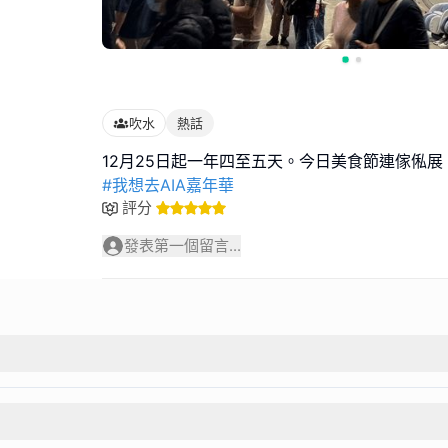
吹水
熱話
#我想去AIA嘉年華
評分
發表第一個留言...