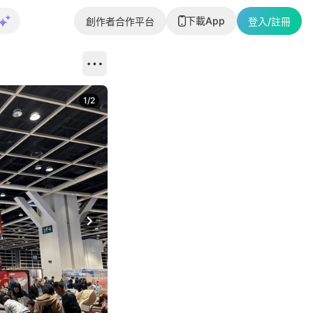
下載App
創作者合作平台
登入/註冊
1
/
2
即睇更多社
Next slide
返回帖文