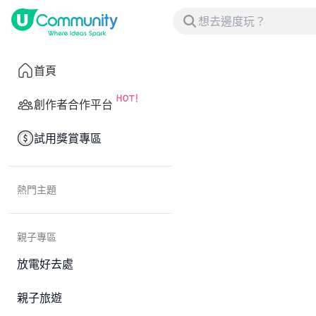
首頁
創作者合作平台
試用獎賞專區
熱門主題
親子專區
放電好去處
親子旅遊