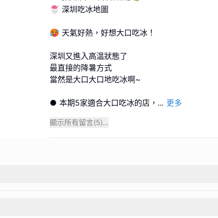
🍧 深圳吃冰地圖
🥵 天氣好熱，好想大口吃冰！
深圳又進入高温狀態了
最直接的降暑方式
當然是大口大口地吃冰啊~
● 本期5家適合大口吃冰的店，
...
更多
顯示所有留言(
5
)...