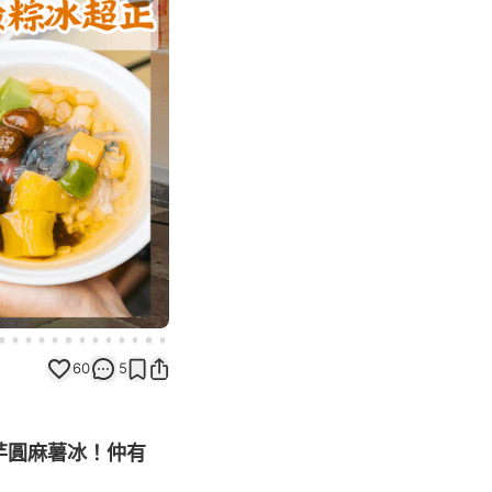
Next slide
60
5
型芋圓麻薯冰！仲有