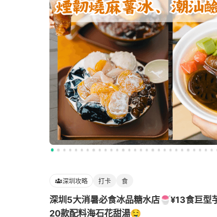
深圳攻略
打卡
食
深圳5大消暑必食冰品糖水店🍧¥13食巨
20款配料海石花甜湯🤤