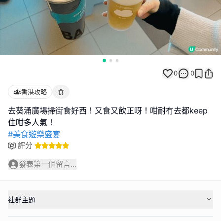
0
0
香港攻略
食
去葵涌廣場掃街食好西！又食又飲正呀！咁耐冇去都keep
#美食遊樂盛宴
評分
發表第一個留言...
社群主題