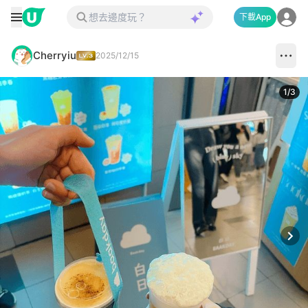
下載App
Cherryiu
2025/12/15
1
/
3
Next