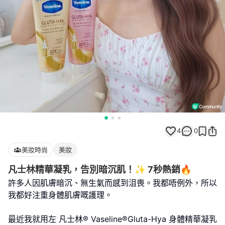
4
0
美妝時尚
美妝
凡士林精華凝乳，告別暗沉肌！✨ 7秒熱銷🔥
許多人因肌膚暗沉、無生氣而感到沮喪。我都唔例外，所以
我都好注重身體肌膚嘅護理。
最近我就用左 凡士林® Vaseline®Gluta-Hya 身體精華凝乳