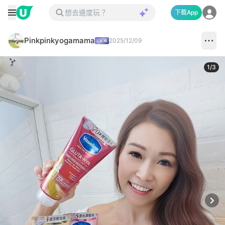
下載App
Pinkpinkyogamama
2025/12/09
1
/
3
Next