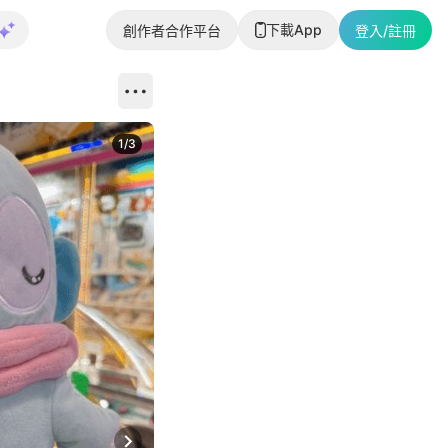
下載App
創作者合作平台
登入/註冊
1
/
3