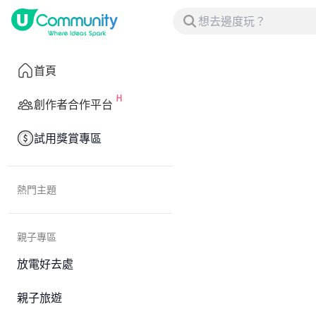
首頁
創作者合作平台
試用獎賞專區
熱門主題
親子專區
放電好去處
親子旅遊