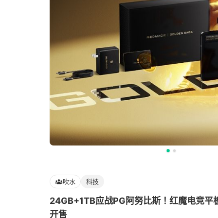
吹水
科技
24GB+1TB应战PG阿努比斯！红魔电竞平板
开售