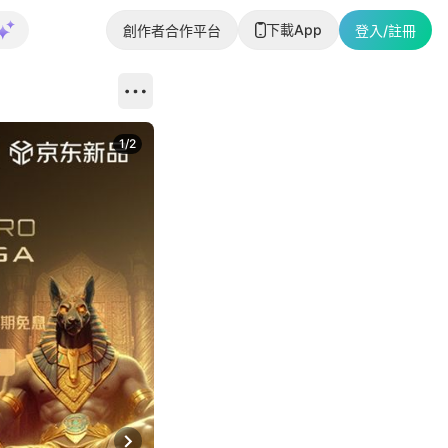
下載App
創作者合作平台
登入/註冊
1
/
2
即睇更多社