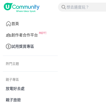
首頁
創作者合作平台
試用獎賞專區
熱門主題
親子專區
放電好去處
親子旅遊