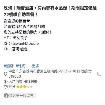
珠海｜瑞吉酒店，房內都有水晶燈！期間限定體驗
72樓嘆自助早餐！
謝謝您的觀看❤️
若喜歡我的影片懇請訂閱
您的支持是我的動力，謝謝！
YT：老女良子
IG：taiwanhkfoodie
FB：薔妮老娘
#酒店
#珠海
...
更多
中國广东省珠海市香洲区银湾路5GFC+9H8 邮政编码:
519030
人均消費
HK$
999
評分
發表第一個留言...