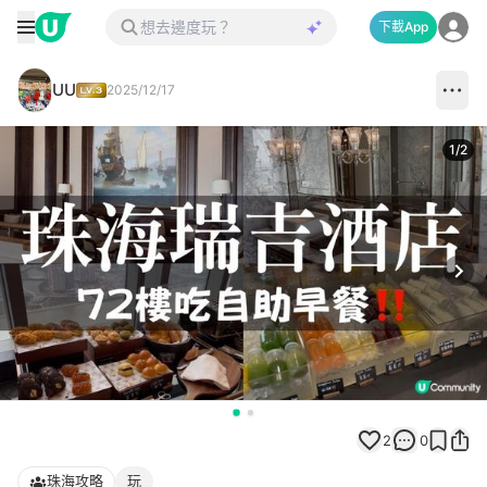
下載App
UU
2025/12/17
1
/
2
Next
2
0
珠海攻略
玩