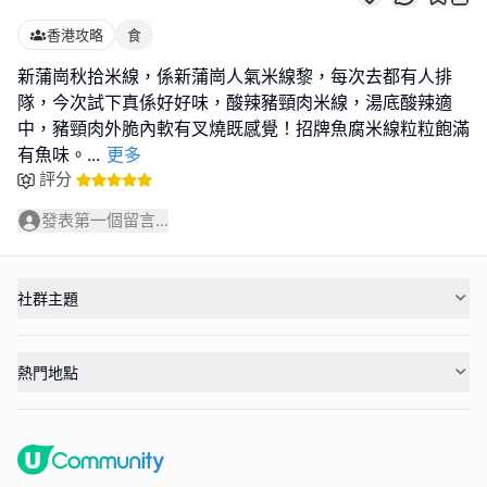
香港攻略
食
新蒲崗秋拾米線，係新蒲崗人氣米線黎，每次去都有人排
隊，今次試下真係好好味，酸辣豬頸肉米線，湯底酸辣適
中，豬頸肉外脆內軟有叉燒既感覺！招牌魚腐米線粒粒飽滿
有魚味。
...
更多
評分
發表第一個留言...
社群主題
熱門地點