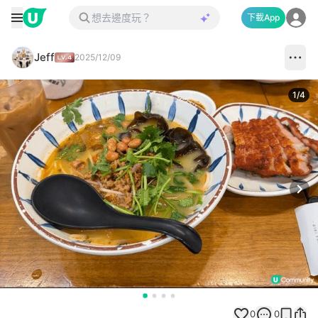
下載App
Jeff
2025/12/09
1
/
4
Next
0
0