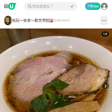
下載App
祐玩～祐食～歎世界
2026/06/03
1
/
6
Next