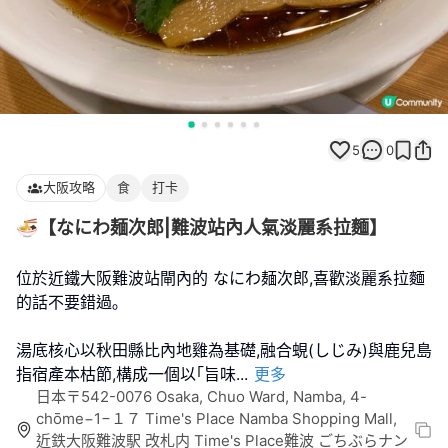
5
0
大阪攻略
食
打卡
🍜【なにわ麺次郎|難波站內人氣淡麗系拉麵】
位於近鐵大阪難波站閘內的 なにわ麺次郎,喜歡淡麗系拉麵
的話不要錯過｡
湯底核心以秋田縣比內地雞為基礎,融合蜆(しじみ)與鹿兒島
指宿產本枯節,構成一個以｢旨味
...
更多
日本〒542-0076 Osaka, Chuo Ward, Namba, 4-
chōme−1−１７ Time's Place Namba Shopping Mall,
近鉄大阪難波駅 改札内 Time's Place難波 ごちぶらナン