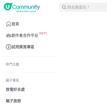
首頁
創作者合作平台
試用獎賞專區
熱門主題
親子專區
放電好去處
親子旅遊