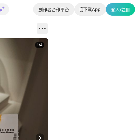
下載App
創作者合作平台
登入/註冊
1
/
4