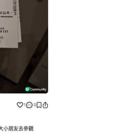
Next slide
1
0