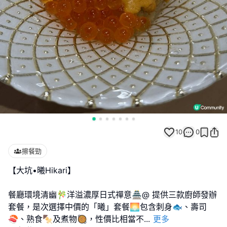
10
0
擦餐勁
【大坑•𣌀Hikari】
餐廳環境清幽🎋洋溢濃厚日式禪意🏯@ 提供三款廚師發辦
套餐，是次選擇中價的「曦」套餐🌅包含刺身🐟、壽司
🍣、熟食🍢及煮物🥘，性價比相當不
...
更多