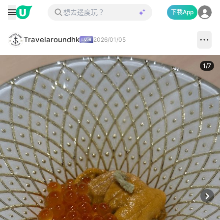
下載App
Travelaroundhk
2026/01/05
1
/
7
Next