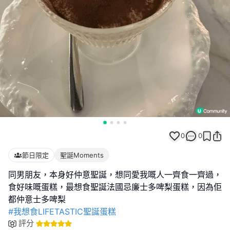
0
0
節日限定
聖誕Moments
同男朋友，本身好仲意聖誕，想同愛我嘅人一齊食一齊過，
食好味嘅蛋糕，最想食聖誕法國忌廉士多啤梨蛋糕，因為佢
#我想食LIFETASTIC聖誕蛋糕
評分