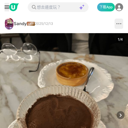
下載App
Sandy
2025/12/13
1
/
4
Next