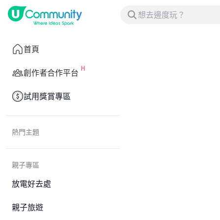
首頁
創作者合作平台
試用獎賞專區
熱門主題
親子專區
放電好去處
親子旅遊