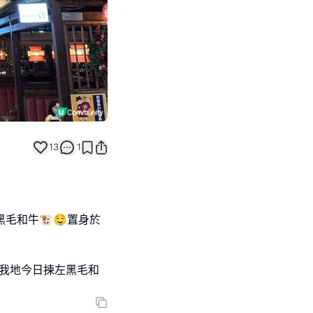
13
1
黑毛和牛🐮🤤置身於
我地今日揀左黑毛和