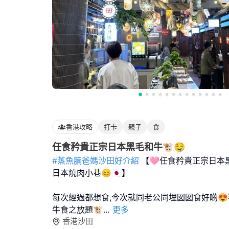
香港攻略
打卡
親子
食
任食矜貴正宗日本黑毛和牛🐮🤤
#蒸魚腩爸媽沙田好介紹
【🩷任食矜貴正宗日本
日本燒肉小巷😊🇯🇵】
每次經過都想食,今次就同老公同埋囡囡食好啲
牛食之放題🐮
...
更多
香港沙田