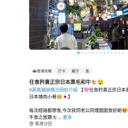
香港攻略
打卡
親子
食
任食矜貴正宗日本黑毛和牛🐮🤤
#蒸魚腩爸媽沙田好介紹
【🩷任食矜貴正宗日本
日本燒肉小巷😊🇯🇵】
每次經過都想食,今次就同老公同埋囡囡食好啲
牛食之放題🐮
...
更多
香港沙田