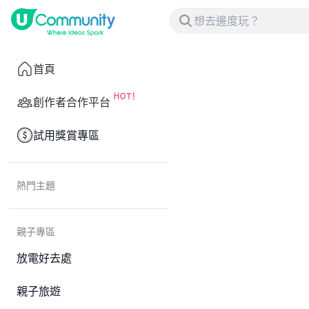
首頁
創作者合作平台
試用獎賞專區
熱門主題
親子專區
放電好去處
親子旅遊