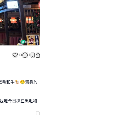
13
1
黑毛和牛🐮🤤置身於
我地今日揀左黑毛和