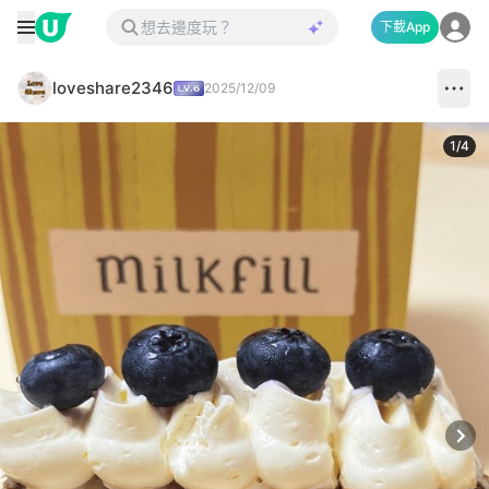
下載App
loveshare2346
2025/12/09
1
/
4
Next