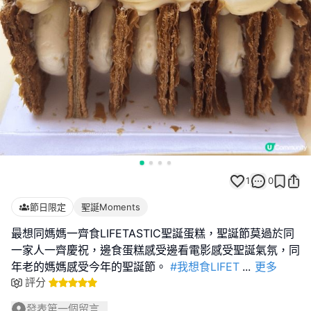
1
0
節日限定
聖誕Moments
最想同媽媽一齊食LIFETASTIC聖誕蛋糕，聖誕節莫過於同
一家人一齊慶祝，邊食蛋糕感受邊看電影感受聖誕氣氛，同
年老的媽媽感受今年的聖誕節。
#我想食LIFET
...
更多
評分
發表第一個留言...