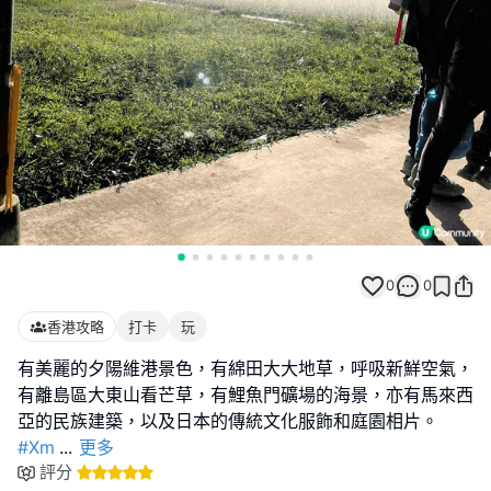
0
0
香港攻略
打卡
玩
有美麗的夕陽維港景色，有綿田大大地草，呼吸新鮮空氣，
有離島區大東山看芒草，有鯉魚門礦場的海景，亦有馬來西
#Xm
...
更多
評分