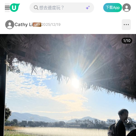
下載App
Cathy Li
2025/12/19
1
/
10
Next