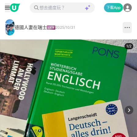
下載App
德國人妻在瑞士
2025/10/31
1
/
2
Next