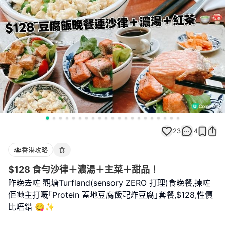
23
4
香港攻略
食
$128 食勻沙律＋濃湯＋主菜＋甜品！
昨晚去咗 觀塘Turfland(sensory ZERO 打理)食晚餐,揀咗
佢哋主打嘅｢Protein 蓋地豆腐飯配炸豆腐｣套餐,$128,性價
比唔錯 😋✨