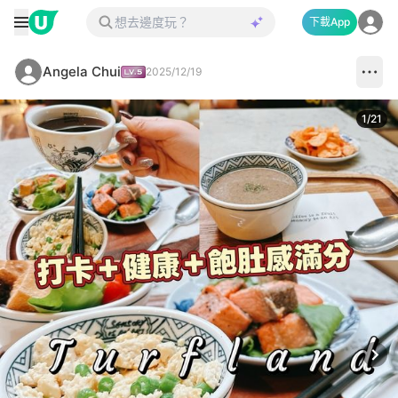
下載App
Angela Chui
2025/12/19
1
/
21
Next