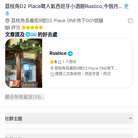
荔枝角D2 Place嘅人氣西班牙小酒館Rustico,今個月
...
更
多
荔枝角長義街9號D2 Place ONE地下G01號舖
評分
文章提及
的好去處
Rustico
5
1
人想去
荔枝角長義街9號D2 Place ONE地下
G01號舖
煙燻三文魚他他、西班牙菜、西式
顯示所有留言(
10
)...
社群主題