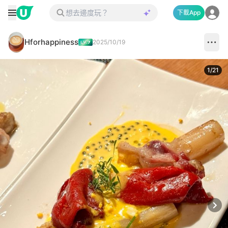
下載App
Hforhappiness
2025/10/19
1
/
21
Next