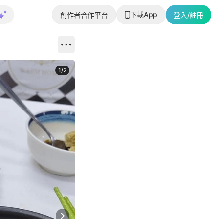
下載App
創作者合作平台
登入/註冊
1
/
2
即睇更多社