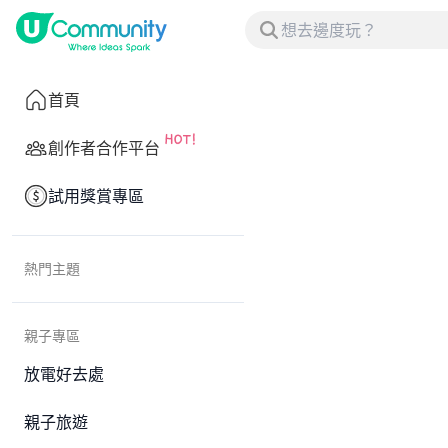
首頁
創作者合作平台
試用獎賞專區
熱門主題
親子專區
放電好去處
親子旅遊