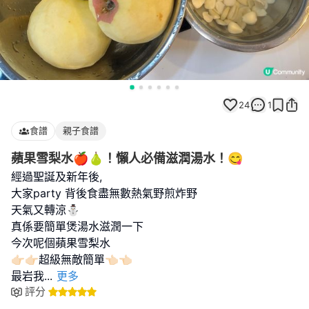
24
1
食譜
親子食譜
蘋果雪梨水🍎🍐！懶人必備滋潤湯水！😋
經過聖誕及新年後,
大家party 背後食盡無數熱氣野煎炸野
天氣又轉涼⛄️
真係要簡單煲湯水滋潤一下
今次呢個蘋果雪梨水
👉🏻👉🏻超級無敵簡單👈🏻👈🏻
最岩我
...
更多
評分