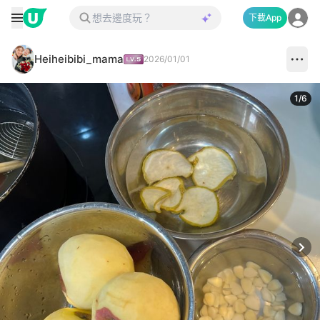
下載App
Heiheibibi_mama
2026/01/01
1
/
6
Next