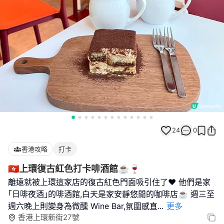
24
0
香港攻略
打卡
🇭🇰上環復古紅色打卡啡酒館☕️🍷
離遠就被上環這家店的復古紅色門面吸引住了❤️ 他們是家
｢日啡夜酒｣的啡酒館,白天是家安靜悠閒的咖啡店☕️ 週三至
週六晚上則變身為微醺 Wine Bar,氛圍感直
...
更多
香港上環新街27號