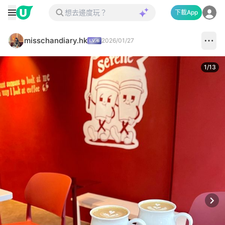
下載App
misschandiary.hk
2026/01/27
1
/
13
Next