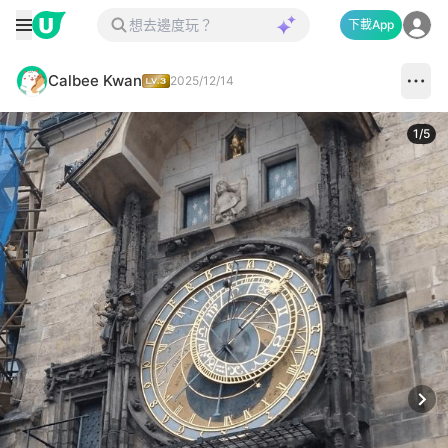
下載App
Calbee Kwan
2025/12/14
1
/
5
Next