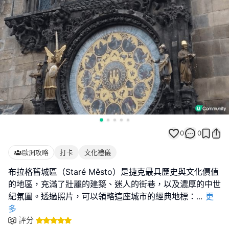
0
0
歐洲攻略
打卡
文化禮儀
布拉格舊城區（Staré Město）是捷克最具歷史與文化價值
的地區，充滿了壯麗的建築、迷人的街巷，以及濃厚的中世
紀氛圍。透過照片，可以領略這座城市的經典地標：
...
更
多
評分