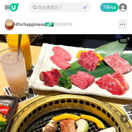
下載App
Hforhappiness
2025/12/16
1
/
21
Next