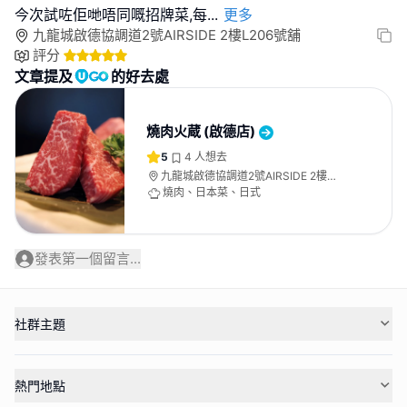
今次試咗佢哋唔同嘅招牌菜,每
...
更多
九龍城啟德協調道2號AIRSIDE 2樓L206號舖
評分
文章提及
的好去處
燒肉火蔵 (啟德店)
5
4
人想去
九龍城啟德協調道2號AIRSIDE 2樓
L206號舖
燒肉、日本菜、日式
發表第一個留言...
社群主題
熱門地點