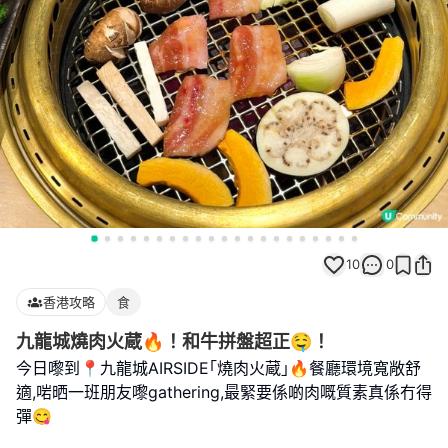
10
0
香港攻略
食
九龍城燒肉火蔵🔥！和牛拼盤超正🤤！
今日嚟到📍九龍城AIRSIDE｢燒肉火蔵｣🔥餐廳環境寬敞舒
適,啱晒一班朋友嚟gathering,最緊要係啲肉嘅質素真係冇得
彈😋