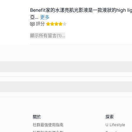
Benefit家的水漾亮肌光影液是一款液狀的high li
亞
...
更多
評分
顯示所有留言(
1
)...
關於
探索
社群最強使用指南
U Lifestyle