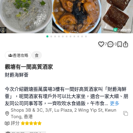
7
0
香港攻略
食
觀塘有一間高質酒家
財爵海鮮薈
今次介紹觀塘振萬廣場3樓有一間好高質酒家叫「財爵海鮮
薈」，呢間酒家有埋戶外可以比大家坐，適合一家大細、朋
友同公司同事等等，一齊吹吹水食過飯，午市食
...
更多
Shops 3B & 3C, 3/F, Lu Plaza, 2 Wing Yip St, Kwun
Tong, 香港
評分