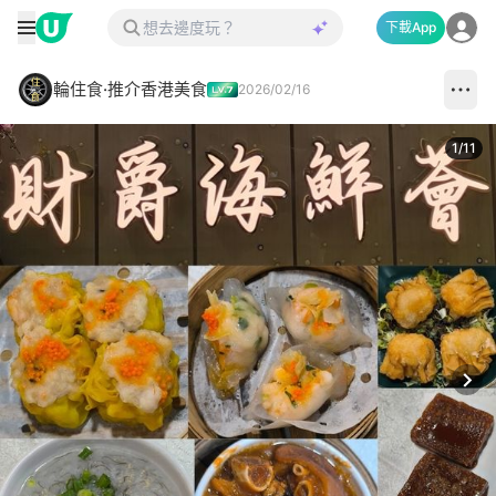
下載App
輪住食·推介香港美食
2026/02/16
1
/
11
Next