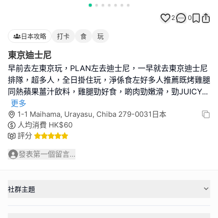
2
0
日本攻略
打卡
食
玩
東京迪士尼
早前去左東京玩，PLAN左去迪士尼，一早就去東京迪士尼
排隊，超多人，全日掛住玩，淨係食左好多人推薦既烤雞腿
同熱蘋果薑汁飲料，雞腿勁好食，啲肉勁嫩滑，勁JUICY
...
更多
1-1 Maihama, Urayasu, Chiba 279-0031日本
人均消費
HK$
60
評分
發表第一個留言...
社群主題