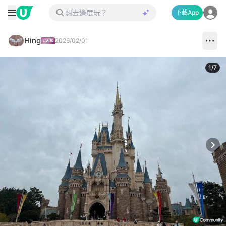
下載App
Hing
2026/02/01
1
/
7
Next