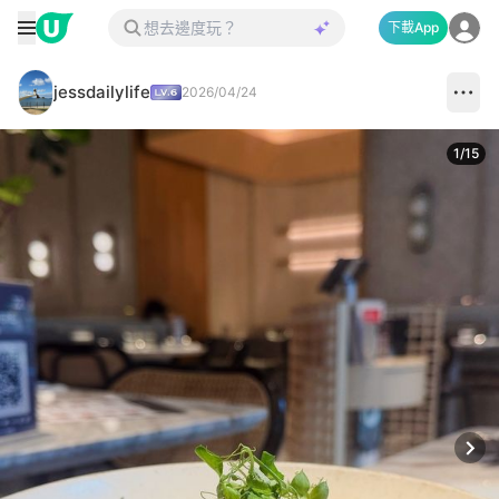
下載App
jessdailylife
2026/04/24
1
/
15
Next