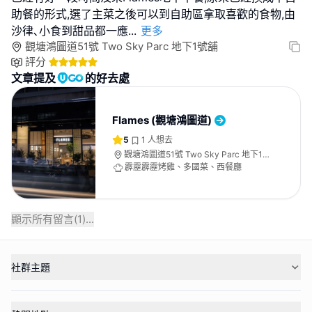
助餐的形式,選了主菜之後可以到自助區拿取喜歡的食物,由
沙律､小食到甜品都一應
...
更多
觀塘鴻圖道51號 Two Sky Parc 地下1號舖
評分
文章提及
的好去處
Flames (觀塘鴻圖道)
5
1
人想去
觀塘鴻圖道51號 Two Sky Parc 地下1
號舖
霹靂霹靂烤雞、多國菜、西餐廳
顯示所有留言(
1
)...
社群主題