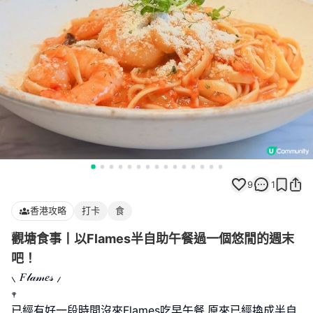
9
1
香港攻略
打卡
食
觀塘食事丨以Flames半自助午餐過一個悠閒的週末
吧！
⸜ 𝐹𝓁𝒶𝓂𝑒𝓈 ⸝
𖥧
已經有好一段時間沒來Flames吃早午餐,原來已經換成半自