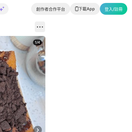
下載App
創作者合作平台
登入/註冊
1
/
4