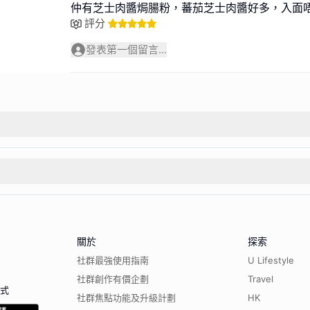
仲有芝士肉醬焗腸粉，蕃茄芝士肉醬好多，入面
評分
發表第一個留言...
關於
探索
社群最強使用指南
U Lifestyle
社群創作有價企劃
Travel
程式
社群焦點功能及升級計劃
HK