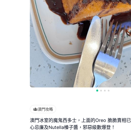
澳門攻略
澳門冰室的魔鬼西多士，上面的Oreo 脆脆賣相
心忌廉及Nutella榛子醬，邪惡級數爆登！