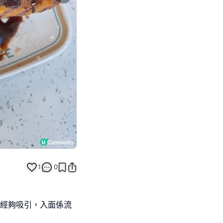
Next slide
1
0
已經夠吸引，入面係流