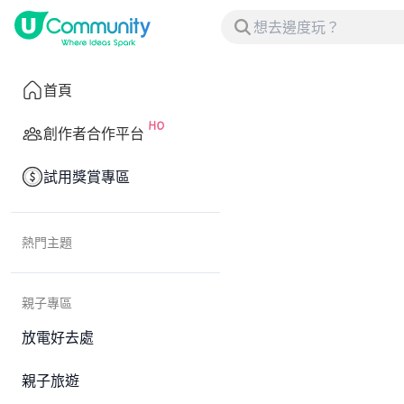
首頁
創作者合作平台
試用獎賞專區
熱門主題
親子專區
放電好去處
親子旅遊