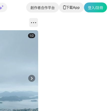
下載App
創作者合作平台
登入/註冊
1
/
2
即睇更多社
Next slide
返回帖文