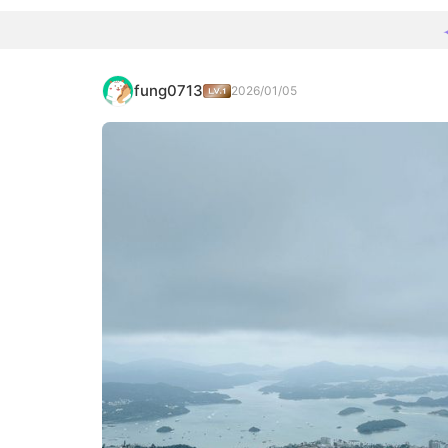
fung0713
2026/01/05