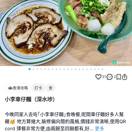
31
2
香港攻略
打卡
食
小李車仔麵（深水埗）
今晚同家人去咗｢小李車仔麵｣食晚餐,呢間車仔麵好多人幫
襯🥳 地方算幾大,裝修偏向簡約風格,價錢非常清晰,使用QR
cord 擇餐非常方便,由兩餸至四餸都有,好
...
更多