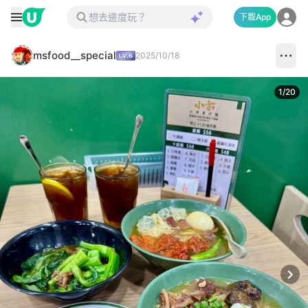
下載App
msfood__special
2025/10/18
1
/
20
Next