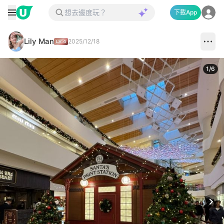
下載App
Lily Man
2025/12/18
1
/
6
Next