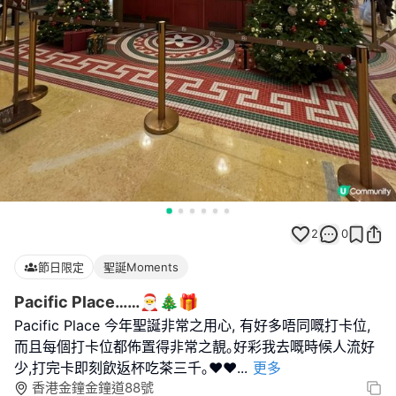
2
0
節日限定
聖誕Moments
Pacific Place……🎅🎄🎁
Pacific Place 今年聖誕非常之用心, 有好多唔同嘅打卡位,
而且每個打卡位都佈置得非常之靚｡好彩我去嘅時候人流好
少,打完卡即刻飲返杯吃茶三千｡❤️❤️
...
更多
香港金鐘金鐘道88號