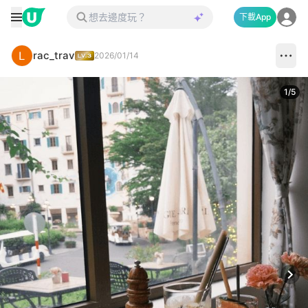
下載App
rac_trav
2026/01/14
1
/
5
Next