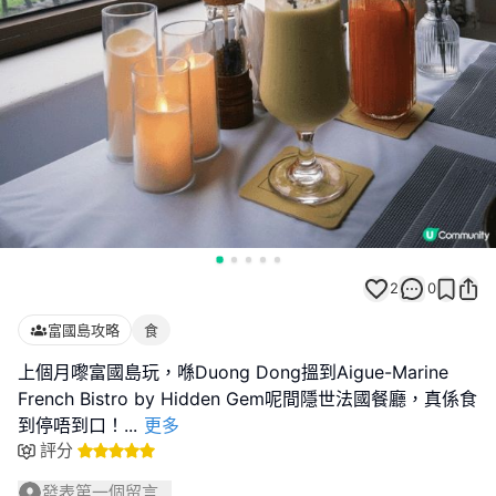
2
0
富國島攻略
食
上個月嚟富國島玩，喺Duong Dong搵到Aigue-Marine
French Bistro by Hidden Gem呢間隱世法國餐廳，真係食
到停唔到口！
...
更多
評分
發表第一個留言...