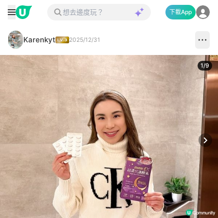
下載App
Karenkyt
2025/12/31
1
/
9
Next