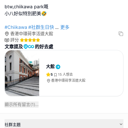
btw,chiikawa park嘅
小八好似特別肥美🤣
#Chiikawa
#社群生日快
...
更多
香港中環荷李活道大館
評分
文章提及
的好去處
大館
5
15
人想去
香港中環荷李活道大館
顯示所有留言(
1
)...
社群主題