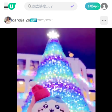
下載App
caroljai26
2025/12/25