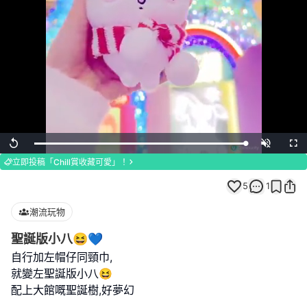
Loaded
:
Replay
Unmute
Full
100.00%
立即投稿「Chill賞收藏可愛」！
5
1
潮流玩物
聖誕版小八😆💙
自行加左帽仔同頸巾,
就變左聖誕版小八😆
配上大館嘅聖誕樹,好夢幻