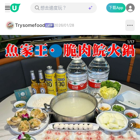
下載App
Trysomefood
2026/01/28
1
/
17
Next