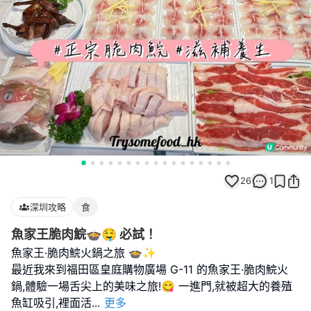
26
1
深圳攻略
食
魚家王脆肉鯇🍲🤤 必試！
魚家王·脆肉鯇火鍋之旅 🍲✨
最近我來到福田區皇庭購物廣場 G-11 的魚家王·脆肉鯇火
鍋,體驗一場舌尖上的美味之旅!😋 一進門,就被超大的養殖
魚缸吸引,裡面活
...
更多