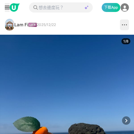
下載App
Lam Fi
2025/12/22
1
/
8
Next