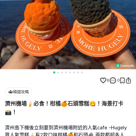
6
0
韓國攻略
濟州機場🍦必食！柑橘🍊石頭雪糕😋！海景打卡
📸！
濟州島下機後立刻要到濟州機場附近的人氣cafe -Hugely
買人氣雪糕🍦有2款口味柑橘🍊和石頭🪨,兩款都超多人