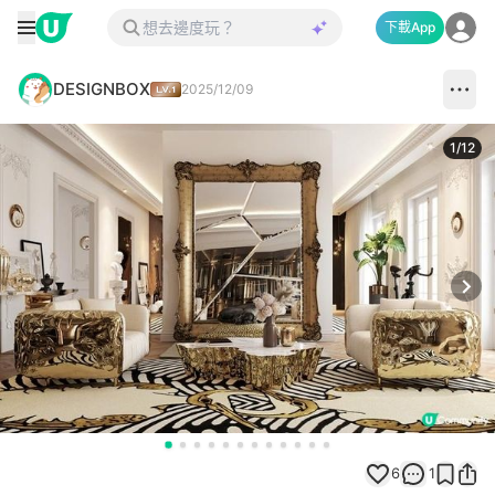
下載App
DESIGNBOX
2025/12/09
1
/
12
Next
6
1