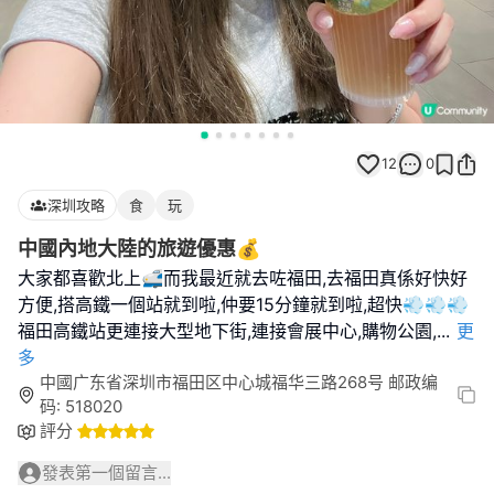
12
0
深圳攻略
食
玩
中國內地大陸的旅遊優惠💰
大家都喜歡北上🚅而我最近就去咗福田,去福田真係好快好
方便,搭高鐵一個站就到啦,仲要15分鐘就到啦,超快💨💨💨
福田高鐵站更連接大型地下街,連接會展中心,購物公園,
...
更
多
中國广东省深圳市福田区中心城福华三路268号 邮政编
码: 518020
評分
發表第一個留言...