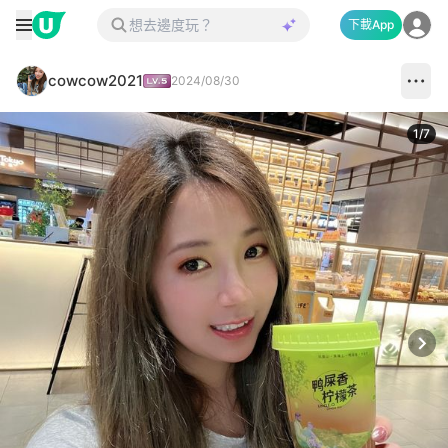
下載App
cowcow2021
2024/08/30
1
/
7
Next