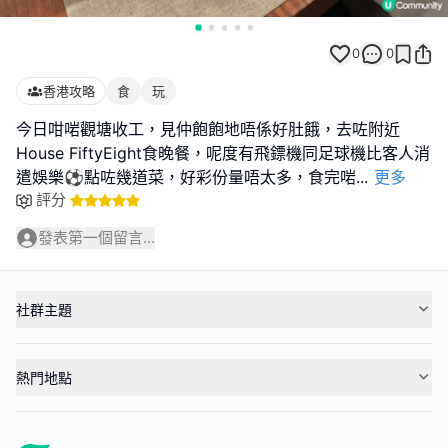
0
0
香港攻略
食
玩
今日咁啱觀塘收工，見仲飽飽地唔係好肚餓，去咗附近
House FiftyEight食晚餐，呢度有飛鏢機同足球機比客人消
遣娛樂⚽️點咗幾道菜，好彩份量唔太多，食完啱
...
更多
評分
發表第一個留言...
社群主題
熱門地點