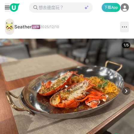
下載App
Seather
2025/12/10
1
/
5
Next