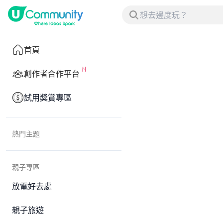
首頁
創作者合作平台
試用獎賞專區
熱門主題
親子專區
放電好去處
親子旅遊