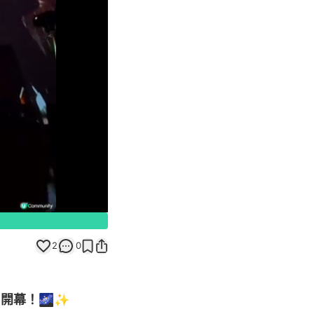
Unmute
2
0
e開幕！🌌✨