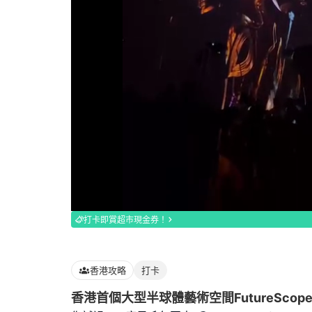
Loaded
:
100.00%
打卡即賞超市現金券！
香港攻略
打卡
香港首個大型半球體藝術空間FutureScop