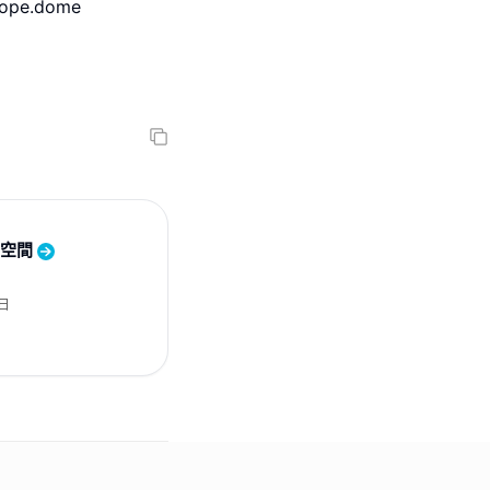
ope.dome
術空間
0日