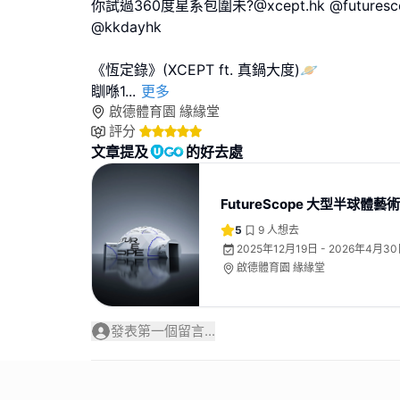
你試過360度星系包圍未?@xcept.hk @futuresc
@kkdayhk
《恆定錄》(XCEPT ft. 真鍋大度)🪐
瞓喺1
...
更多
啟德體育園 緣緣堂
評分
文章提及
的好去處
FutureScope 大型半球體藝
5
9
人想去
2025年12月19日 - 2026年4月3
啟德體育園 緣緣堂
發表第一個留言...