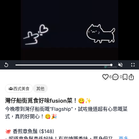
Loaded
:
Replay
Unmute
Full
100.00%
6
0
西式美食
其他
灣仔船街覓食好味fusion菜！😋✨
今晚嚟到灣仔船街嘅“Flagship”，試咗幾道超有心思嘅菜
式，真的好開心！😋🎉
🐙 香煎章魚鬚 ($148)
- 呢道章魚鬚真係好味！有炭燒嘅香味，厚身但又
...
更多