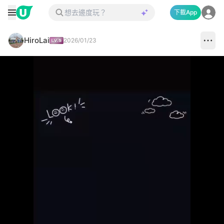
下載App
HiroLai
2026/01/23