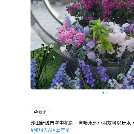
親子
#我想去AIA嘉年華