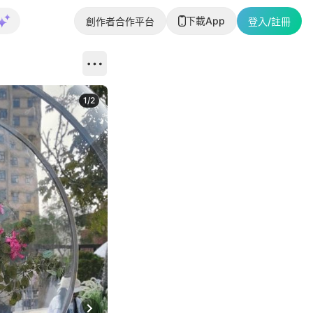
下載App
創作者合作平台
登入/註冊
1
/
2
即睇更多社