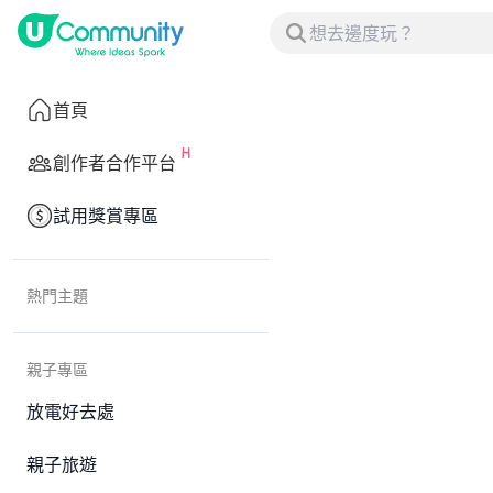
首頁
創作者合作平台
試用獎賞專區
熱門主題
親子專區
放電好去處
親子旅遊