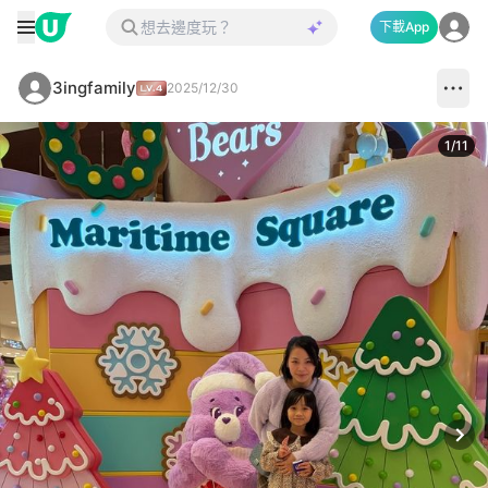
下載App
3ingfamily
2025/12/30
1
/
11
Next