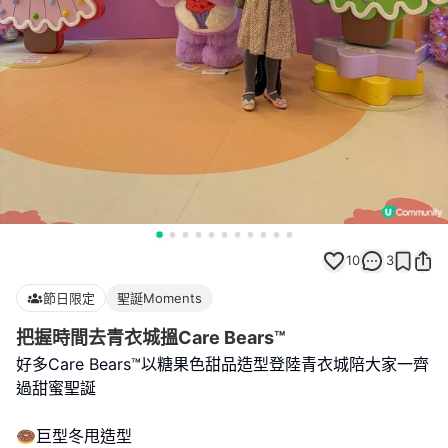
10
3
節日限定
聖誕Moments
把握時間去青衣城搵Care Bears™
好多Care Bears™以糖果色甜品造型登陸青衣城陪大家一齊
過甜蜜聖誕
🍩巨型冬甩造型