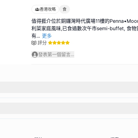
香港攻略
食
值得捱介位於銅鑼灣時代廣場11樓的Penna•Moon 
利菜家庭風味,已食過數次午市semi-buffet, 食
有
...
更多
評分
發表第一個留言...