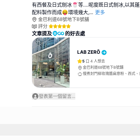
有西餐及日式刨冰🍧等….呢度既日式刨冰,以其蓬
配料製作而成😝環境幾大,
...
更多
金巴利道68號地下B號舖
評分
文章提及
的好去處
LAB ZERÕ
5
4
人想去
金巴利道68號地下B號舖
慢煮封門柳玫瑰醬扁意粉、西式、
發表第一個留言...