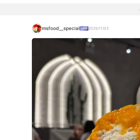
msfood__special
2025/11/03