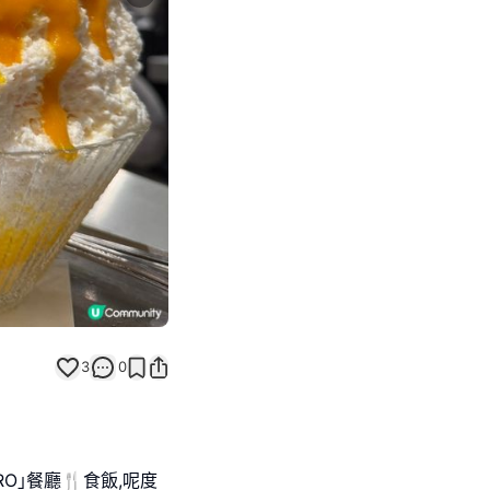
Next slide
3
0
O｣餐廳🍴食飯,呢度