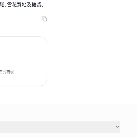
鬆､雪花質地及糖漿､
日式西餐