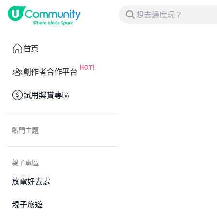
首頁
創作者合作平台
試用獎賞專區
熱門主題
親子專區
放電好去處
親子旅遊