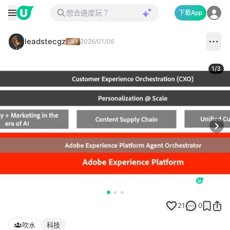
下載App
leadstecgz
2026/01/06
1
/
3
Next
21
0
吹水
科技