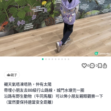
6
0
親子
襯天氣唔凍唔熱，仲有太陽
帶埋小朋友去BB級行山路線，城門水塘兜一圈
沿路有野生動物（牛同馬騮）可以俾小朋友親眼觀察一下
（當然要保持適當安全距離）