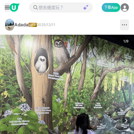
下載App
Adada
2025/12/11
1
/
9
Next