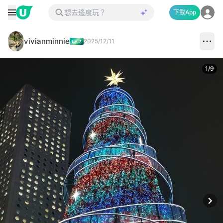
下載App
vivianminnie
2025/12/11
1
/
9
Next