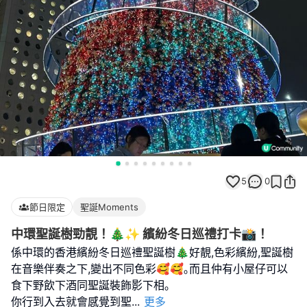
5
0
節日限定
聖誕Moments
中環聖誕樹勁靚！🎄✨ 繽紛冬日巡禮打卡📸！
係中環的香港繽紛冬日巡禮聖誕樹🎄好靚,色彩繽紛,聖誕樹
在音樂伴奏之下,變出不同色彩🥰🥰｡而且仲有小屋仔可以
食下野飲下酒同聖誕裝飾影下相｡
你行到入去就會感覺到聖
...
更多