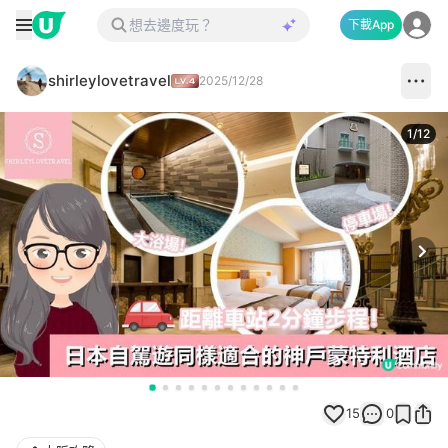
下載App
shirleylovetravel
2025/12/28
1
/
12
Next
15
0